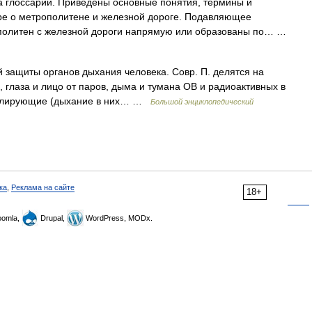
 глоссарий. Приведены основные понятия, термины и
ре о метрополитене и железной дороге. Подавляющее
политен с железной дороги напрямую или образованы по… …
защиты органов дыхания человека. Совр. П. делятся на
лаза и лицо от паров, дыма и тумана ОВ и радиоактивных в
 изолирующие (дыхание в них… …
Большой энциклопедический
ка
,
Реклама на сайте
18+
omla,
Drupal,
WordPress, MODx.