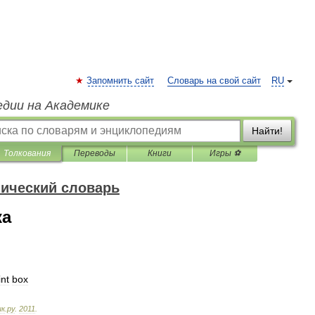
Запомнить сайт
Словарь на свой сайт
RU
едии на Академике
Найти!
Толкования
Переводы
Книги
Игры ⚽
нический словарь
ка
int
box
ик
.
ру
.
2011
.