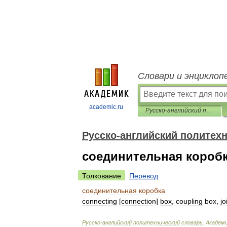
Словари и энциклоп
academic.ru
Русско-английский политехнический словарь
Русско-английский политех
соединительная короб
Толкование
Перевод
соединительная
коробка
connecting
[
connection
]
box
,
coupling
box
,
jo
Русско
-
английский
политехнический
словарь
.
Академ