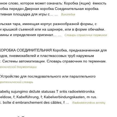
ое слово, которое может означать: Коробка (ящик) ёмкость
робка передач Дверная коробка Соединительная коробка
портивная площадка для игры с… …
Википедия
ельская тара, имеющая корпус разнообразной формы, с
и крышкой съемной или на шарнире, или в форме обечайки.
Термины и определения оригинал… …
Словарь-справочник терминов
 КОРОБКА СОЕДИНИТЕЛЬНАЯ Коробка, предназначенная для
водов, пневмокабелей и пластмассовых труб наружным
1: Системы автоматизации. Словарь справочник по терминам.
технической документации
Устройство для последовательного или параллельного
ротехнический словарь
belių sujungimo dėžutė statusas T sritis radioelektronika
beldose, f; Kabelführung, f; Kabelverbindungskasten, m rus.
c. boîte d embranchement des câbles, f …
Radioelektronikos terminų