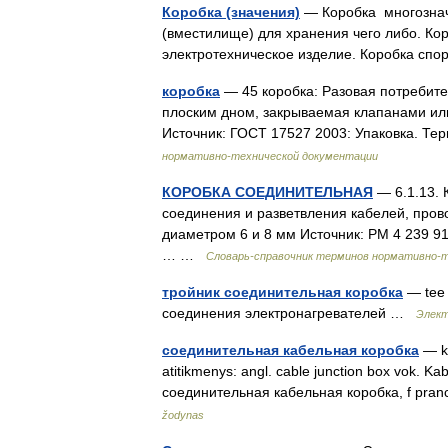
Коробка (значения)
— Коробка многозначн
(вместилище) для хранения чего либо. Ко
электротехническое изделие. Коробка с
коробка
— 45 коробка: Разовая потребит
плоским дном, закрываемая клапанами ил
Источник: ГОСТ 17527 2003: Упаковка. 
нормативно-технической документации
КОРОБКА СОЕДИНИТЕЛЬНАЯ
— 6.1.13.
соединения и разветвления кабелей, про
диаметром 6 и 8 мм Источник: РМ 4 239 9
… …
Словарь-справочник терминов нормативно-
тройник соединительная коробка
— tee 
соединения электронагревателей …
Элект
соединительная кабельная коробка
— ka
atitikmenys: angl. cable junction box vok. Ka
соединительная кабельная коробка, f pran
žodynas