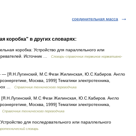
соединительная масса
ая коробка" в других словарях:
ельная коробка: Устройство для параллельного или
агревателей. Источник …
Словарь-справочник терминов нормативно-
— [Я.Н.Лугинский, М.С.Фези Жилинская, Ю.С.Кабиров. Англо
троэнергетике, Москва, 1999] Тематики электротехника,
l box …
Справочник технического переводчика
[Я.Н.Лугинский, М.С.Фези Жилинская, Ю.С.Кабиров. Англо
троэнергетике, Москва, 1999] Тематики электротехника,
…
Справочник технического переводчика
Устройство для последовательного или параллельного
ротехнический словарь